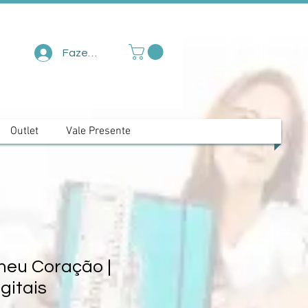
Fazer login
Outlet
Vale Presente
meu Coração |
gitais