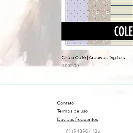
Chá e Café | Arquivos Digitais
Price
R$62.00
Contato
Termos de uso
Dúvidas frequentes
(11)94390-1136