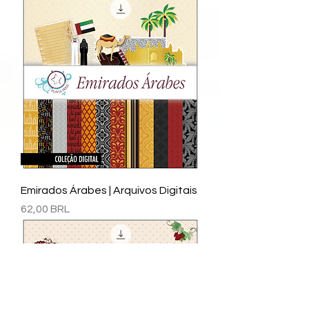
Emirados Árabes | Arquivos Digitais
Precio
62,00 BRL