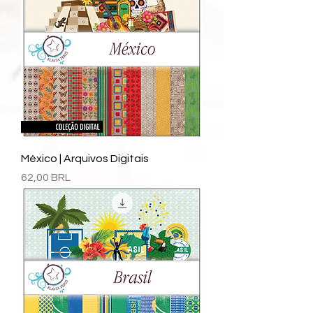
México | Arquivos Digitais
Precio
62,00 BRL