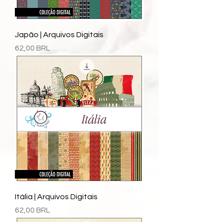
Japão | Arquivos Digitais
Precio
62,00 BRL
Itália | Arquivos Digitais
Precio
62,00 BRL