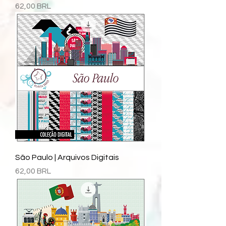
Precio
62,00 BRL
São Paulo | Arquivos Digitais
Precio
62,00 BRL