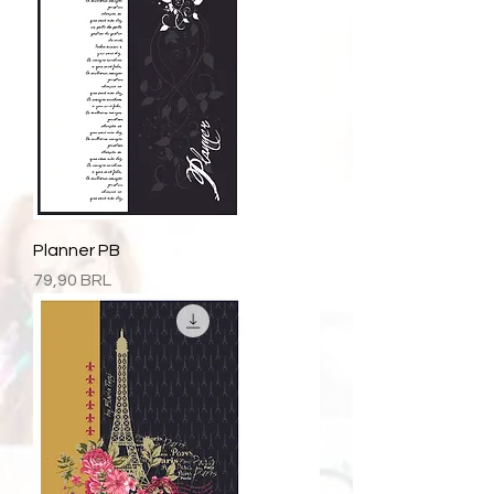
Planner PB
Precio
79,90 BRL