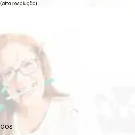
seus arquivos.
(alta resolução)
Verificar se o pagam
tenha sido entre em
mail
loja@flaviaterzi
ocorrido.
O link para download
30 dias. Caso não t
entre em contato pe
para reenvio do link
ados