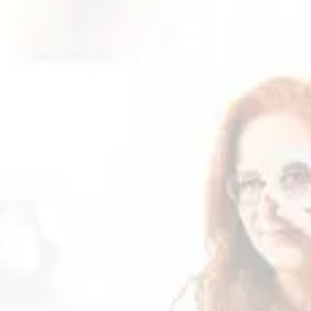
ento já foi aprovado, caso já
 contato conosco por meio do e-
.com.br
para verificarmos o
 dos arquivos fica disponível por
enha feito download neste período
lo nosso e-mail. O prazo máximo
 é de 12 meses.