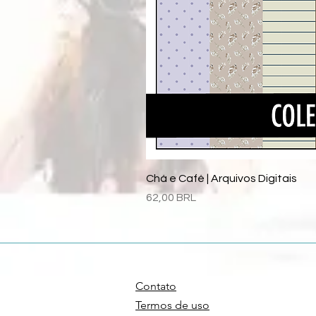
Chá e Café | Arquivos Digitais
Precio
62,00 BRL
Contato
Termos de uso