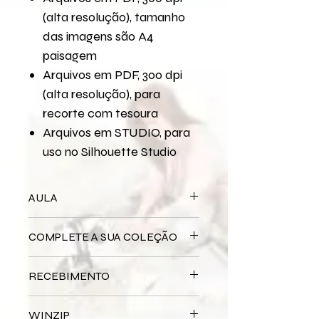
(alta resolução), tamanho
das imagens são A4
paisagem
Arquivos em PDF, 300 dpi
(alta resolução), para
recorte com tesoura
Arquivos em STUDIO, para
uso no Silhouette Studio
AULA
Para assistir a aula no
COMPLETE A SUA COLEÇÃO
YouTube
Scrapbook: Como Registrar
Os Nossos Momentos De Verão
Bloco Impresso
Amizade
RECEBIMENTO
Miolo Digital
Amizade
Miolo Impresso
Amizade
Este produto é
DIGITAL
não há
Papel de Carta Digital
Amizade
WINZIP
entrega física.