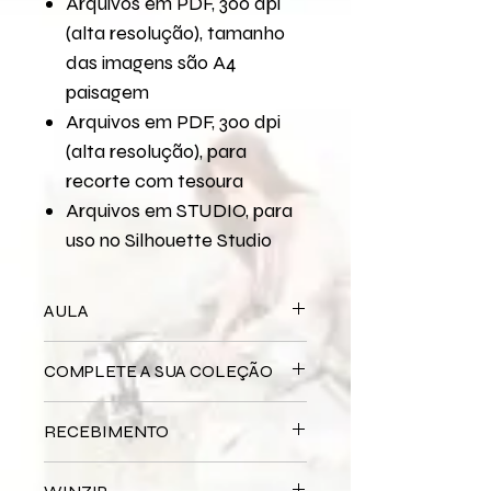
Arquivos em PDF, 300 dpi
(alta resolução), tamanho
das imagens são A4
paisagem
Arquivos em PDF, 300 dpi
(alta resolução), para
recorte com tesoura
Arquivos em STUDIO, para
uso no Silhouette Studio
AULA
Para assistir a aula no YouTube
COMPLETE A SUA COLEÇÃO
Amizade Na Medida Certa -
Scrapdecor
Bloco Impresso
Amizade Na Medida
RECEBIMENTO
Certa
Miolo Digital
Amizade Na Medida
Este produto é
DIGITAL
não há
Certa