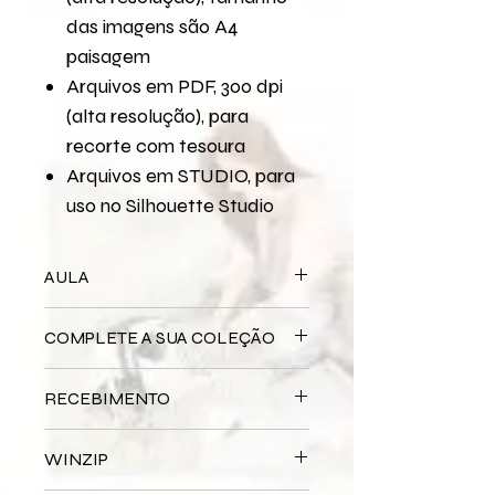
das imagens são A4
paisagem
Arquivos em PDF, 300 dpi
(alta resolução), para
recorte com tesoura
Arquivos em STUDIO, para
uso no Silhouette Studio
AULA
Para assistir a aula no YouTube
COMPLETE A SUA COLEÇÃO
Bloco Impresso
Cativante - Azul
RECEBIMENTO
Este produto é
DIGITAL
não há
WINZIP
entrega física.
Após a confirmação do seu