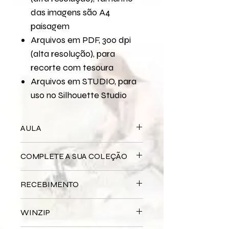
das imagens são A4
paisagem
Arquivos em PDF, 300 dpi
(alta resolução), para
recorte com tesoura
Arquivos em STUDIO, para
uso no Silhouette Studio
AULA
Para assistir a aula no YouTube
COMPLETE A SUA COLEÇÃO
XXXXXXXX
Bloco Impresso
Chefe de Cozinha
RECEBIMENTO
Miolo Digital
Chefe de Cozinha
Miolo Impresso
Chefe de Cozinha
Este produto é
DIGITAL
não há
Papel de Carta Digital
Chefe de
WINZIP
entrega física.
Cozinha
Após a confirmação do seu