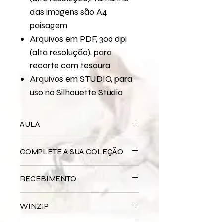
das imagens são A4
paisagem
Arquivos em PDF, 300 dpi
(alta resolução), para
recorte com tesoura
Arquivos em STUDIO, para
uso no Silhouette Studio
AULA
Para assistir a aula no YouTube
COMPLETE A SUA COLEÇÃO
P
ágina 30,5x30,5
Bloco Impresso
Coisas Simples
RECEBIMENTO
Miolo Digital
Coisas Simples
Miolo Impresso
Coisas Simples
Este produto é
DIGITAL
não há
Papel de Carta Digital
Coisas
WINZIP
entrega física.
Simples
Após a confirmação do seu