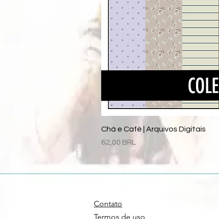
Chá e Café | Arquivos Digitais
Precio
62,00 BRL
Contato
Termos de uso