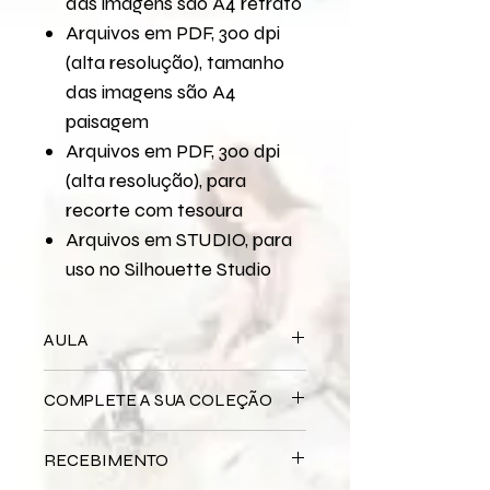
das imagens são A4 retrato
Arquivos em PDF, 300 dpi
(alta resolução), tamanho
das imagens são A4
paisagem
Arquivos em PDF, 300 dpi
(alta resolução), para
recorte com tesoura
Arquivos em STUDIO, para
uso no Silhouette Studio
AULA
Para assistir a aula no YouTube
COMPLETE A SUA COLEÇÃO
Quer Começar Com o Scrapbook?
Bloco Impresso
EU ME LEMBRO
RECEBIMENTO
QUANDO
Miolo Digital
EU ME LEMBRO QUANDO