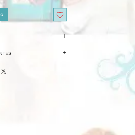
to
 automáticamente no processo de
NTES
io e postagem é de 5 dias úteis.
s Frequentes
 depende da forma de entrega
s responsáveis por atrasos
 que precisava, entre em contato
mpresa de entrega selecionada.
l:
loja@flaviaterzi.com.br
 na feira ocorrerá somente no
 de Scrapbook em São Paulo.
 participar. Em caso de dúvidas
ticipação pelo e-mail:
.br