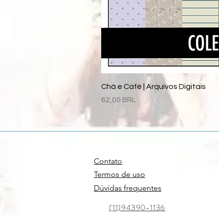
Chá e Café | Arquivos Digitais
Precio
62,00 BRL
Contato
Termos de uso
Dúvidas frequentes
(11)94390-1136