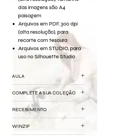
das imagens são A4
paisagem
Arquivos em PDF, 300 dpi
(alta resolução), para
recorte com tesoura
Arquivos em STUDIO, para
uso no Silhouette Studio
AULA
Para assistir a aula no YouTube
COMPLETE A SUA COLEÇÃO
Grécia - Página
Bloco Impresso
Grécia
RECEBIMENTO
Miolo Digital
Grécia
Miolo Impresso
Grécia
Este produto é
DIGITAL
não há
Papel de Carta Digital
Grécia
WINZIP
entrega física.
Papel de Carta Impresso
Grécia
Após a confirmação do seu