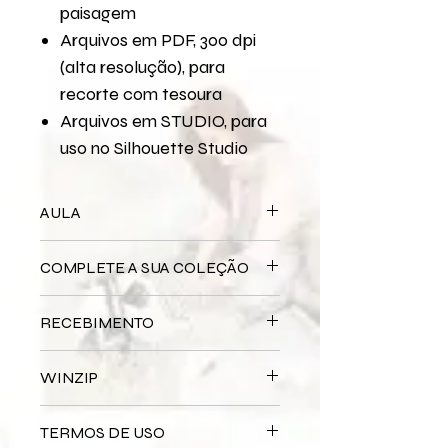
paisagem
Arquivos em PDF, 300 dpi
(alta resolução), para
recorte com tesoura
Arquivos em STUDIO, para
uso no Silhouette Studio
AULA
Para assistir a aula no YouTube
Hora
COMPLETE A SUA COLEÇÃO
de Dormir - Página 30,5x30,5
Para assistir a aula no YouTube
Hora
de Dormir - Caixas Decoradas
RECEBIMENTO
Este produto é
DIGITAL
não há
WINZIP
entrega física.
Após a confirmação do seu
Os arquivos serão enviados zipados
pagamento, você receberá um e-
TERMOS DE USO
por conta do tamanho e da
mail com o link para baixar