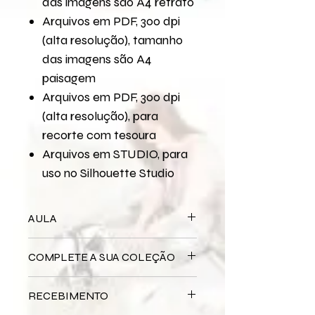
das imagens são A4 retrato
Arquivos em PDF, 300 dpi
(alta resolução), tamanho
das imagens são A4
paisagem
Arquivos em PDF, 300 dpi
(alta resolução), para
recorte com tesoura
Arquivos em STUDIO, para
uso no Silhouette Studio
AULA
Para assistir a aula no YouTube
COMPLETE A SUA COLEÇÃO
Máquinas e Memórias
Bloco Impresso
Máquinas e
RECEBIMENTO
Memórias
Miolo Digital
Máquinas e Memórias