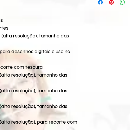
melhor forma para v
Pago
COMPARTILHAMENTO 
Caso não encontre o
Em até 2 dias úteis:
qualquer produto digi
pelo seguinte e-mai
Nestes casos fique 
as
e-mail
Para a versão comp
rtes
Se após os prazos a
seus arquivos.
 (alta resolução), tamanho das
Verificar se o pagam
tenha sido entre em
para desenhos digitais e uso no
mail
loja@flaviaterzi
ocorrido.
O link para download
ecorte com tesoura
30 dias. Caso não t
(alta resolução), tamanho das
entre em contato pe
para reenvio do link
(alta resolução), tamanho das
(alta resolução), tamanho das
m
(alta resolução), para recorte com