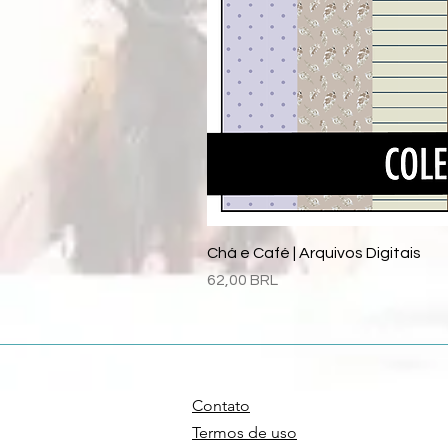
Chá e Café | Arquivos Digitais
Precio
62,00 BRL
Contato
Termos de uso