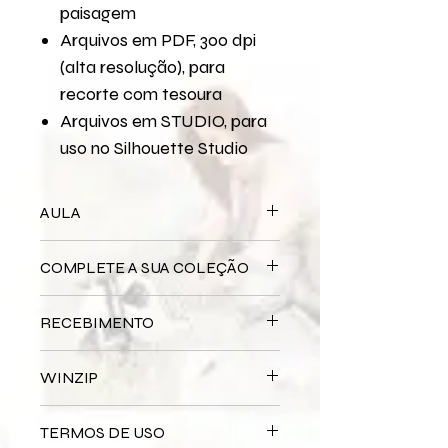
paisagem
Arquivos em PDF, 300 dpi
(alta resolução), para
recorte com tesoura
Arquivos em STUDIO, para
uso no Silhouette Studio
AULA
Para assistir a aula no YouTube
Meu
COMPLETE A SUA COLEÇÃO
Signo - Quadro
RECEBIMENTO
Este produto é
DIGITAL
não há
WINZIP
entrega física.
Após a confirmação do seu
Os arquivos serão enviados zipados
pagamento, você receberá um e-
TERMOS DE USO
por conta do tamanho e da
mail com o link para baixar