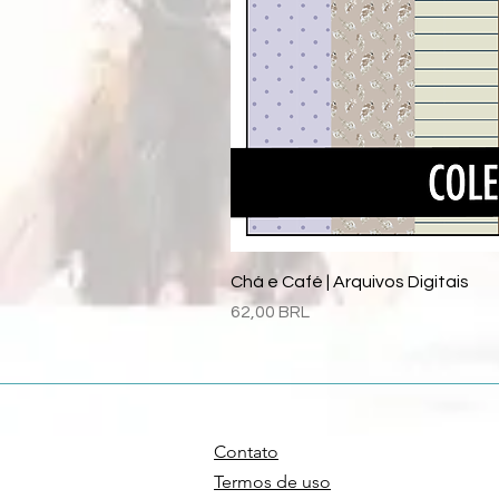
Chá e Café | Arquivos Digitais
Precio
62,00 BRL
Contato
Termos de uso