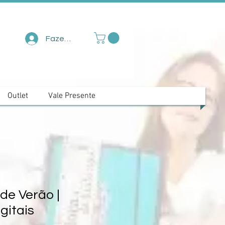
Fazer login
Outlet
Vale Presente
e Verão |
gitais