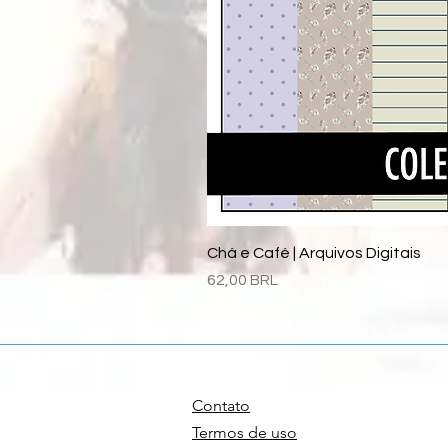
Chá e Café | Arquivos Digitais
Precio
62,00 BRL
Contato
Termos de uso