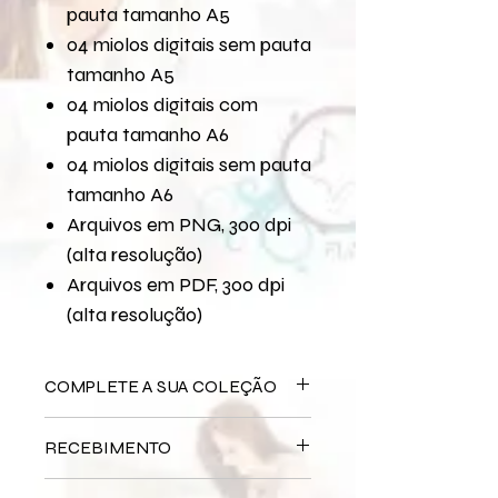
pauta tamanho A5
04 miolos digitais sem pauta
tamanho A5
04 miolos digitais com
pauta tamanho A6
04 miolos digitais sem pauta
tamanho A6
Arquivos em PNG, 300 dpi
(alta resolução)
Arquivos em PDF, 300 dpi
(alta resolução)
COMPLETE A SUA COLEÇÃO
Arquivo Digital
Para Sempre
RECEBIMENTO
Bloco Impresso
Para Sempre
Miolo Impresso
Para Sempre
Este produto é
DIGITAL
não há