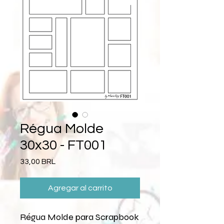
Régua Molde
30x30 - FT001
Precio
33,00 BRL
Agregar al carrito
Régua Molde para Scrapbook