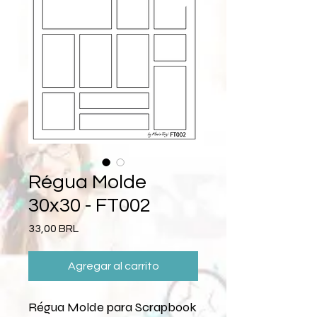
Régua Molde
30x30 - FT002
Precio
33,00 BRL
Agregar al carrito
Régua Molde para Scrapbook