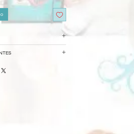
to
 automáticamente no processo de
NTES
rada na feira, esta opção de ser
s Frequentes
 aulas presenciais ou para quem
soalmente durante a feira.
 que precisava, entre em contato
lizada 22 a 26 de Julho, após a
l:
loja@flaviaterzi.com.br
gamento pela empresa
 depende da forma de entrega
s responsáveis por atrasos
mpresa de entrega selecionada.
confirme a nossa participação
viaterzi.com.br