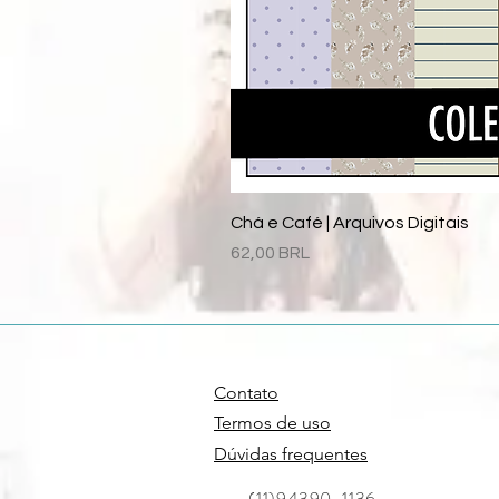
Chá e Café | Arquivos Digitais
Precio
62,00 BRL
Contato
Termos de uso
Dúvidas frequentes
(11)94390-1136