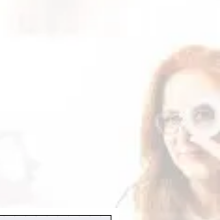
leta dos
Termos de uso
.
cima, você ainda não receber
ento já foi aprovado, caso já
 contato conosco por meio do e-
.com.br
para verificarmos o
 dos arquivos fica disponível por
enha feito download neste período
lo nosso e-mail. O prazo máximo
 é de 12 meses.