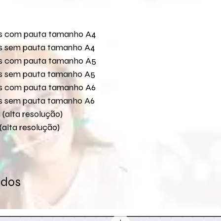
e-mail
Para a versão comp
Se após os prazos a
seus arquivos.
ais com pauta tamanho A4
Verificar se o pagam
ais sem pauta tamanho A4
tenha sido entre em
ais com pauta tamanho A5
mail
loja@flaviaterzi
ocorrido.
ais sem pauta tamanho A5
O link para download
ais com pauta tamanho A6
30 dias. Caso não t
ais sem pauta tamanho A6
entre em contato pe
(alta resolução)
para reenvio do link
(alta resolução)
ados