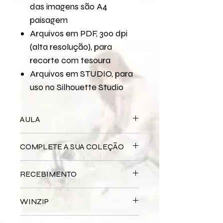
das imagens são A4
paisagem
Arquivos em PDF, 300 dpi
(alta resolução), para
recorte com tesoura
Arquivos em STUDIO, para
uso no Silhouette Studio
AULA
Para assistir a aula no YouTube
Diy
COMPLETE A SUA COLEÇÃO
um Scrapbook de Casamento
Bloco Impresso
Casamento
RECEBIMENTO
Miolo Digital
Casamento
Miolo Impresso
Casamento
Este produto é
DIGITAL
não há
Papel de Carta Digital
Casamento
WINZIP
entrega física.
Papel de Carta
Após a confirmação do seu
Impresso
Casamento
Os arquivos serão enviados zipados