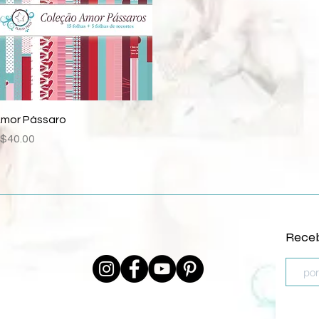
Quick View
mor Pássaro
rice
$40.00
Receb