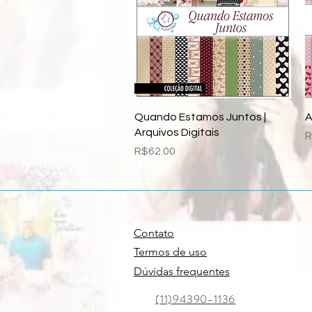
Quick View
Quando Estamos Juntos |
A
Arquivos Digitais
P
R
Price
R$62.00
Contato
Termos de uso
Dúvidas frequentes
(11)94390-1136