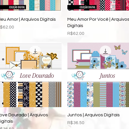
Quick View
Quick View
eu Amor | Arquivos Digitais
Meu Amor Por Você | Arquivo
Digitais
rice
$62.00
Price
R$62.00
Quick View
Quick View
ove Dourado | Arquivos
Juntos | Arquivos Digitais
igitais
Price
R$36.50
rice