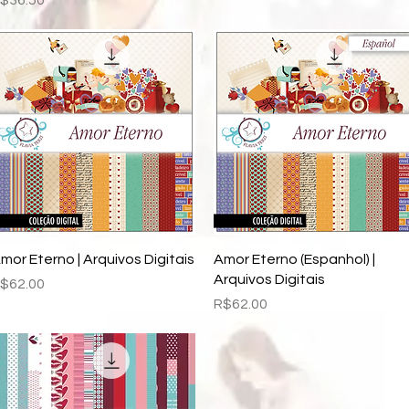
$36.50
Quick View
Quick View
mor Eterno | Arquivos Digitais
Amor Eterno (Espanhol) |
Arquivos Digitais
rice
$62.00
Price
R$62.00