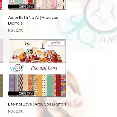
Quick View
s
Amor Está No Ar | Arquivos
Digitais
Price
R$62.00
Quick View
Eternal Love | Arquivos Digitais
Price
R$62.00