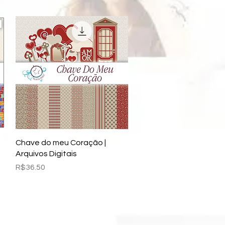
Quick View
Chave do meu Coração |
Arquivos Digitais
Price
R$36.50