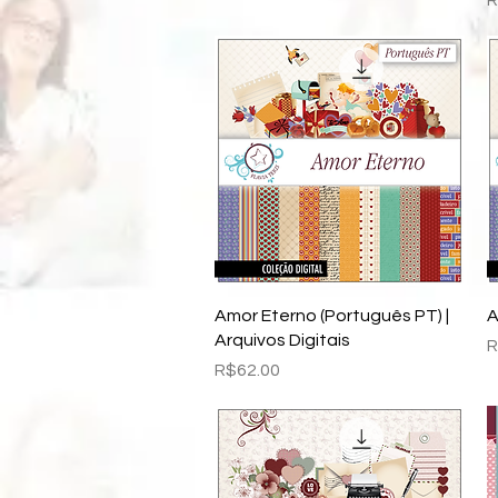
R
Quick View
Amor Eterno (Português PT) |
A
Arquivos Digitais
P
R
Price
R$62.00