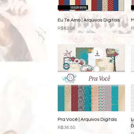
Quick View
Eu Te Amo | Arquivos Digitais
M
Price
P
R$62.00
R
Quick View
Pra Você | Arquivos Digitais
L
D
Price
R$36.50
P