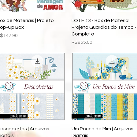
Quick View
Quick View
ox de Materiais | Projeto
LOTE #3 - Box de Material
op-Up Box
Projeto Guardiãs do Tempo -
Completo
rice
$147.90
Price
R$855.00
Quick View
Quick View
escobertas | Arquivos
Um Pouco de Mim | Arquivos
igitais
Digitais