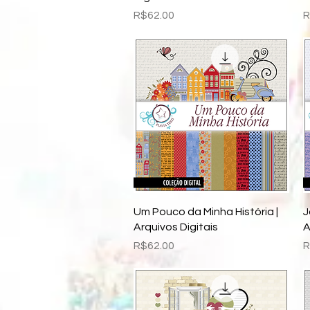
Price
P
R$62.00
R
Quick View
Um Pouco da Minha História |
J
Arquivos Digitais
A
Price
P
R$62.00
R