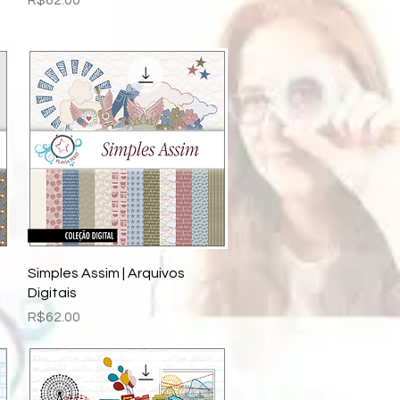
R$62.00
Quick View
Simples Assim | Arquivos
Digitais
Price
R$62.00