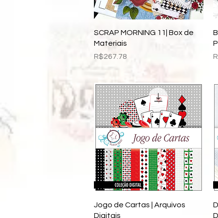
Quick View
SCRAP MORNING 11| Box de
B
Materiais
P
Price
P
R$267.78
R
Quick View
Jogo de Cartas | Arquivos
D
Digitais
D