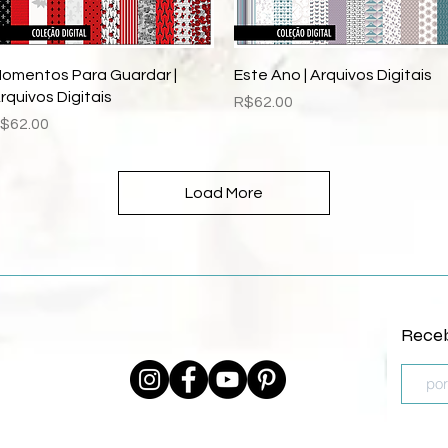
Quick View
Quick View
omentos Para Guardar |
Este Ano | Arquivos Digitais
rquivos Digitais
Price
R$62.00
rice
$62.00
Load More
Receb