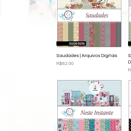
Quick View
Saudades | Arquivos Digitais
S
D
Price
R$62.00
P
R