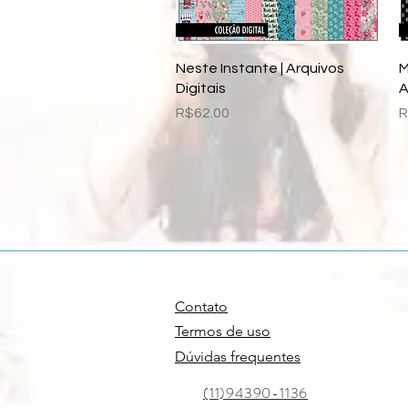
Quick View
Neste Instante | Arquivos
M
Digitais
A
Price
P
R$62.00
R
Contato
Termos de uso
Dúvidas frequentes
(11)94390-1136