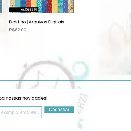
Quick View
Destino | Arquivos Digitais
Price
R$62.00
a nossas novidades!
Cadastrar