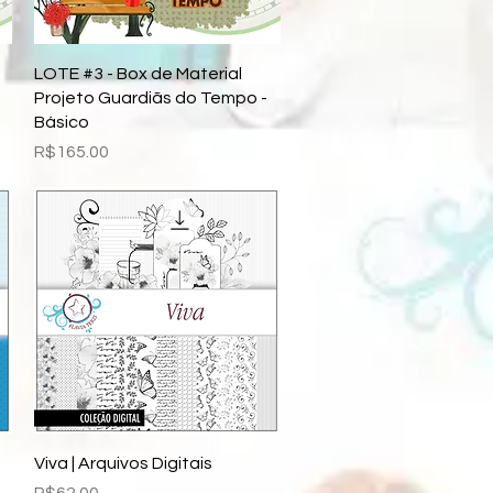
Quick View
LOTE #3 - Box de Material
Projeto Guardiãs do Tempo -
Básico
Price
R$165.00
Quick View
Viva | Arquivos Digitais
Price