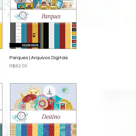
Quick View
Parques | Arquivos Digitais
Price
R$62.00