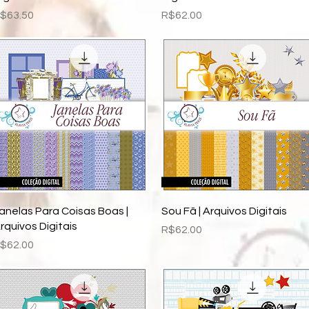
rice
Price
$63.50
R$62.00
Quick View
Quick View
anelas Para Coisas Boas |
Sou Fã | Arquivos Digitais
rquivos Digitais
Price
R$62.00
rice
$62.00