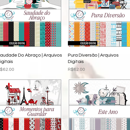
Quick View
Quick View
audade Do Abraço | Arquivos
Pura Diversão | Arquivos
igitais
Digitais
rice
Price
$62.00
R$62.00