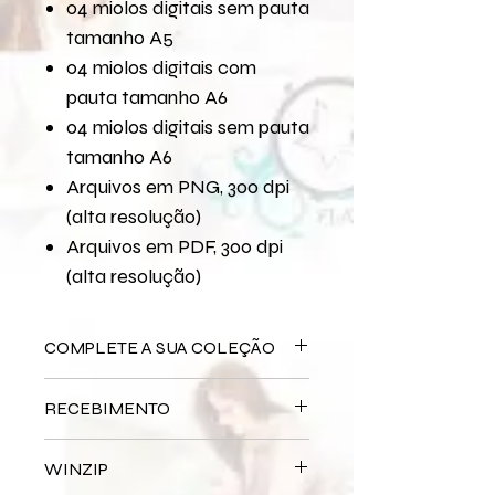
04 miolos digitais sem pauta
tamanho A5
04 miolos digitais com
pauta tamanho A6
04 miolos digitais sem pauta
tamanho A6
Arquivos em PNG, 300 dpi
(alta resolução)
Arquivos em PDF, 300 dpi
(alta resolução)
COMPLETE A SUA COLEÇÃO
Arquivo Digital
Bodas
RECEBIMENTO
Bloco Impresso
Bodas
Miolo Impresso
Bodas
Este produto é
DIGITAL
não há
Papel de Carta Digital
Bodas
WINZIP
entrega física.
Papel de Carta Impresso
Bodas