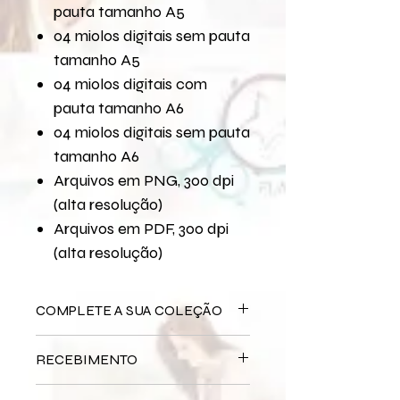
pauta tamanho A5
04 miolos digitais sem pauta
tamanho A5
04 miolos digitais com
pauta tamanho A6
04 miolos digitais sem pauta
tamanho A6
Arquivos em PNG, 300 dpi
(alta resolução)
Arquivos em PDF, 300 dpi
(alta resolução)
COMPLETE A SUA COLEÇÃO
Arquivo Digital
Minha Menina
RECEBIMENTO
Bloco Impresso
Minha Menina
Miolo Impresso
Minha Menina
Este produto é
DIGITAL
não há