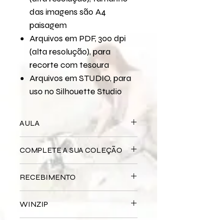
das imagens são A4
paisagem
Arquivos em PDF, 300 dpi
(alta resolução), para
recorte com tesoura
Arquivos em STUDIO, para
uso no Silhouette Studio
AULA
Para assistir a aula no YouTube
COMPLETE A SUA COLEÇÃO
P
ágina 30,5x30,5
Bloco Impresso
Coisas Simples
RECEBIMENTO
Miolo Digital
Coisas Simples
Miolo Impresso
Coisas Simples
Este produto é
DIGITAL
não há
Papel de Carta Digital
Coisas
WINZIP
entrega física.
Simples
Após a confirmação do seu