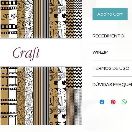
Add to Cart
RECEBIMENTO
Este produto é
DIGIT
WINZIP
Após a confirmação
receberá um e-mail 
Os arquivos serão e
automaticamente os
TERMOS DE USO
tamanho e da qualid
quando quiser e qua
software no seu com
seus e você terá o a
Ao comprar arquivos
www.winzip.com. Exi
Para cada pagament
DÚVIDAS FREQUE
direito de uso pess
teste. Após o recebi
diferente.
escala. Você não es
arquivos que estarã
Acesse aqui:
Dúvida
Liberação imediata:
intelectual. Portant
melhor forma para v
Pago
COMPARTILHAMENTO 
Caso não encontre o
Em até 2 dias úteis:
qualquer produto digi
pelo seguinte e-mai
Nestes casos fique 
e-mail
Para a versão comp
Se após os prazos a