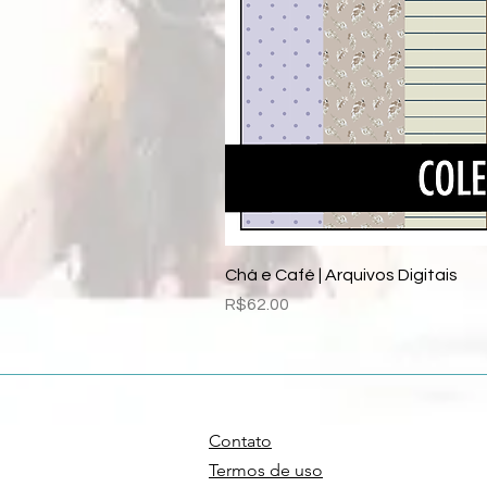
Chá e Café | Arquivos Digitais
Price
R$62.00
Contato
Termos de uso