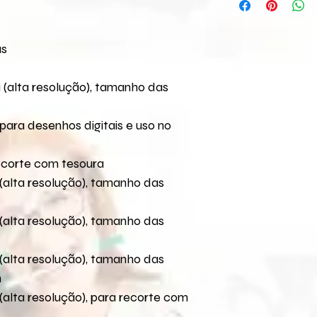
melhor forma para v
Pago
COMPARTILHAMENTO 
Caso não encontre o
Em até 2 dias úteis:
qualquer produto digi
pelo seguinte e-mai
Nestes casos fique 
as
e-mail
Para a versão comp
Se após os prazos a
seus arquivos.
 (alta resolução), tamanho das
Verificar se o pagam
tenha sido entre em
para desenhos digitais e uso no
mail
loja@flaviaterzi
ocorrido.
O link para download
ecorte com tesoura
30 dias. Caso não t
(alta resolução), tamanho das
entre em contato pe
para reenvio do link
(alta resolução), tamanho das
(alta resolução), tamanho das
m
(alta resolução), para recorte com