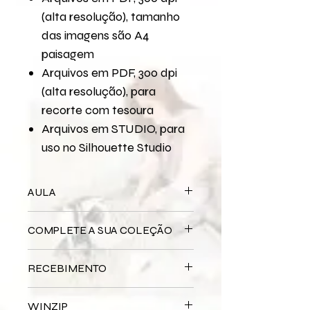
(alta resolução), tamanho
das imagens são A4
paisagem
Arquivos em PDF, 300 dpi
(alta resolução), para
recorte com tesoura
Arquivos em STUDIO, para
uso no Silhouette Studio
AULA
Para assistir a aula no YouTube
COMPLETE A SUA COLEÇÃO
XXX
Bloco Impresso
Graduation
RECEBIMENTO
Miolo Digital
xxx
Miolo Impresso
Graduation
Este produto é
DIGITAL
não há
Papel de Carta Digital
xxx
WINZIP
entrega física.