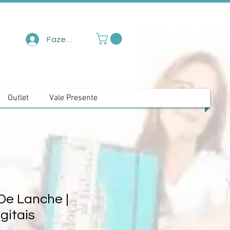
Fazer login
Outlet
Vale Presente
De Lanche |
gitais