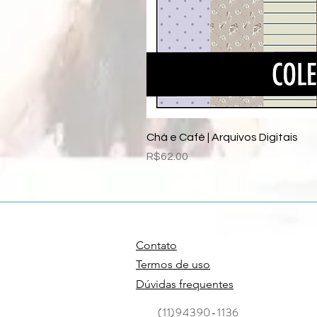
Chá e Café | Arquivos Digitais
Price
R$62.00
Contato
Termos de uso
Dúvidas frequentes
(11)94390-1136