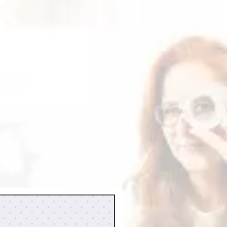
leta dos
Termos de uso
.
cima, você ainda não receber
ento já foi aprovado, caso já
 contato conosco por meio do e-
.com.br
para verificarmos o
 dos arquivos fica disponível por
enha feito download neste período
lo nosso e-mail. O prazo máximo
 é de 12 meses.