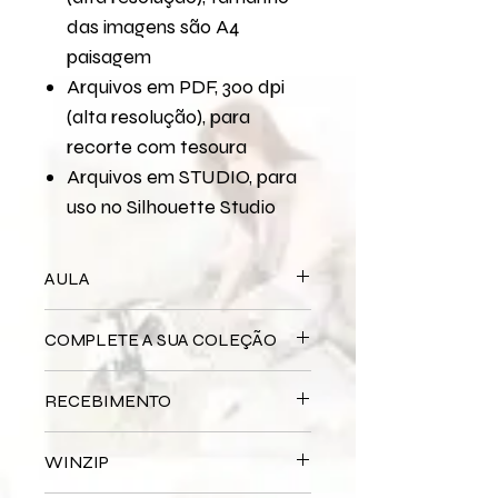
das imagens são A4
paisagem
Arquivos em PDF, 300 dpi
(alta resolução), para
recorte com tesoura
Arquivos em STUDIO, para
uso no Silhouette Studio
AULA
Para assistir a aula no YouTube
COMPLETE A SUA COLEÇÃO
Natal - ScrapDecor I
Natal - ScrapDecor II
Bloco Impresso
Natal
Natal - Tags
RECEBIMENTO
Miolo Digital
Natal
Miolo Impresso
Natal
Este produto é
DIGITAL
não há
Papel de Carta Digital
Natal
WINZIP
entrega física.
Papel de Carta Impresso
Natal
Após a confirmação do seu