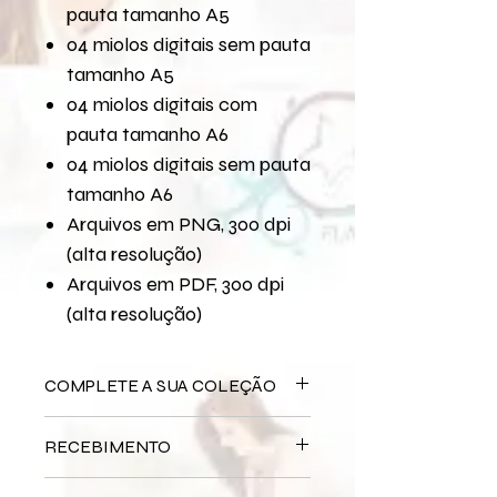
pauta tamanho A5
04 miolos digitais sem pauta
tamanho A5
04 miolos digitais com
pauta tamanho A6
04 miolos digitais sem pauta
tamanho A6
Arquivos em PNG, 300 dpi
(alta resolução)
Arquivos em PDF, 300 dpi
(alta resolução)
COMPLETE A SUA COLEÇÃO
Arquivo Digital
Páscoa Um Dia
RECEBIMENTO
Especial
Bloco Impresso
Páscoa Um Dia
Este produto é
DIGITAL
não há