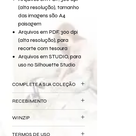
(alta resolução), tamanho
das imagens são A4
paisagem
Arquivos em PDF, 300 dpi
(alta resolução), para
recorte com tesoura
Arquivos em STUDIO, para
uso no Silhouette Studio
COMPLETE A SUA COLEÇÃO
Arquivo Digital
Pai Te Amo
RECEBIMENTO
Bloco Impresso
Pai Te Amo
Este produto é
DIGITAL
não há
WINZIP
entrega física.
Após a confirmação do seu
Os arquivos serão enviados zipados
pagamento, você receberá um e-
TERMOS DE USO
por conta do tamanho e da