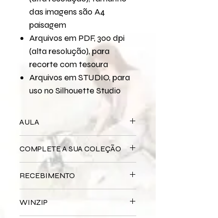
das imagens são A4
paisagem
Arquivos em PDF, 300 dpi
(alta resolução), para
recorte com tesoura
Arquivos em STUDIO, para
uso no Silhouette Studio
AULA
Para assistir a aula no YouTube
COMPLETE A SUA COLEÇÃO
São Paulo - Páginas 30,5x30,5 e A4
São Paulo - Quadro
Bloco Impresso
São Paulo
RECEBIMENTO
Miolo Digital
São Paulo
Miolo Impresso
São Paulo
Este produto é
DIGITAL
não há
Papel de Carta Digital
São Paulo
WINZIP
entrega física.
Papel de Carta Impresso
São Paulo
Após a confirmação do seu