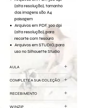
(alta resolução), tamanho
das imagens são A4
paisagem
Arquivos em PDF, 300 dpi
(alta resolução), para
recorte com tesoura
Arquivos em STUDIO, para
uso no Silhouette Studio
AULA
Para assistir a aula no YouTube
COMPLETE A SUA COLEÇÃO
XXX
Bloco Impresso
Solitude
RECEBIMENTO
Miolo Digital
xxx
Miolo Impresso
xxx
Este produto é
DIGITAL
não há
Papel de Carta Digital
xxx
WINZIP
entrega física.