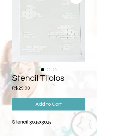
Stencil Tijolos
Price
R$29.90
Add to Cart
Stencil 30,5x30,5