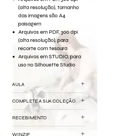
(alta resolução), tamanho
das imagens são A4
paisagem
Arquivos em PDF, 300 dpi
(alta resolução), para
recorte com tesoura
Arquivos em STUDIO, para
uso no Silhouette Studio
AULA
Para assistir a aula no YouTube
COMPLETE A SUA COLEÇÃO
Sublime
Bloco Impresso
Sublime
RECEBIMENTO
Miolo Digital
Sublime
Miolo Impresso
Sublime
Este produto é
DIGITAL
não há
Papel de Carta Digital
Sublime
WINZIP
entrega física.