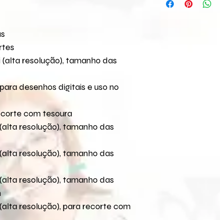
melhor forma para v
Pago
COMPARTILHAMENTO 
Caso não encontre o
Em até 2 dias úteis:
qualquer produto digi
pelo seguinte e-mai
Nestes casos fique 
as
e-mail
Para a versão comp
rtes
Se após os prazos a
seus arquivos.
 (alta resolução), tamanho das
Verificar se o pagam
tenha sido entre em
para desenhos digitais e uso no
mail
loja@flaviaterzi
ocorrido.
O link para download
ecorte com tesoura
30 dias. Caso não t
(alta resolução), tamanho das
entre em contato pe
para reenvio do link
(alta resolução), tamanho das
(alta resolução), tamanho das
m
(alta resolução), para recorte com