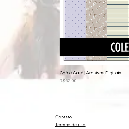
Chá e Café | Arquivos Digitais
Price
R$62.00
Contato
Termos de uso