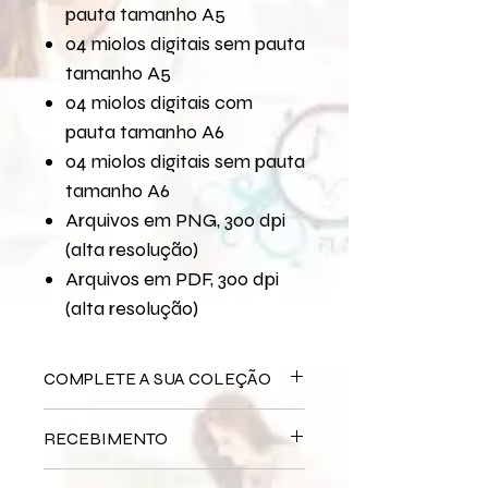
pauta tamanho A5
04 miolos digitais sem pauta
tamanho A5
04 miolos digitais com
pauta tamanho A6
04 miolos digitais sem pauta
tamanho A6
Arquivos em PNG, 300 dpi
(alta resolução)
Arquivos em PDF, 300 dpi
(alta resolução)
COMPLETE A SUA COLEÇÃO
Arquivo Digital
Hora do Chá
RECEBIMENTO
Bloco Impresso
Hora do Chá
Miolo Impresso
Hora do Chá
Este produto é
DIGITAL
não há