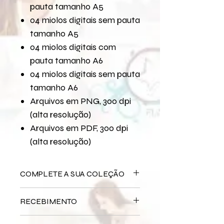
pauta tamanho A5
04 miolos digitais sem pauta
tamanho A5
04 miolos digitais com
pauta tamanho A6
04 miolos digitais sem pauta
tamanho A6
Arquivos em PNG, 300 dpi
(alta resolução)
Arquivos em PDF, 300 dpi
(alta resolução)
COMPLETE A SUA COLEÇÃO
Arquivo Digital
Meu Amor Por Você
RECEBIMENTO
Bloco Impresso
Meu Amor Por Você
Miolo Impresso
Meu Amor Por Você
Este produto é
DIGITAL
não há