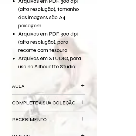
Arquivos em PDF, 300 dpi
(alta resolução), tamanho
das imagens são A4
paisagem
Arquivos em PDF, 300 dpi
(alta resolução), para
recorte com tesoura
Arquivos em STUDIO, para
uso no Silhouette Studio
AULA
Para assistir a aula no YouTube
COMPLETE A SUA COLEÇÃO
Bloco Impresso
Um Pouco da Minha
RECEBIMENTO
História
Miolo Digital
Um Pouco da Minha
Este produto é
DIGITAL
não há
História