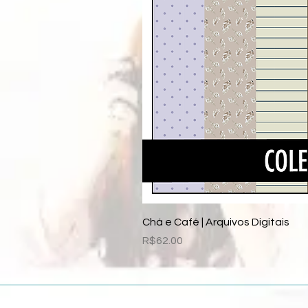
Chá e Café | Arquivos Digitais
Price
R$62.00