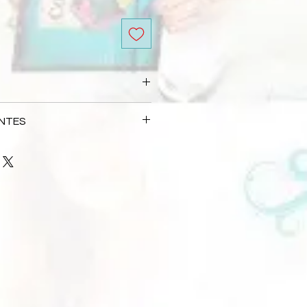
 automáticamente no processo de
NTES
ão e postagem é de 3 dias úteis a
s Frequentes
ção de pagamento pela empresa
 que precisava, entre em contato
 depende da forma de entrega
l:
loja@flaviaterzi.com.br
s responsáveis por atrasos
mpresa de entrega selecionada.
confirme a nossa participação
viaterzi.com.br