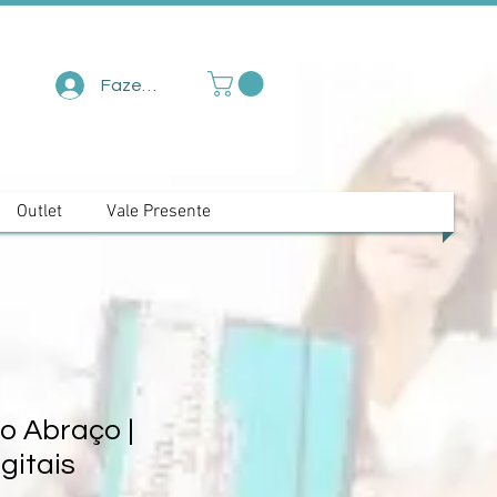
Fazer login
Outlet
Vale Presente
o Abraço |
gitais