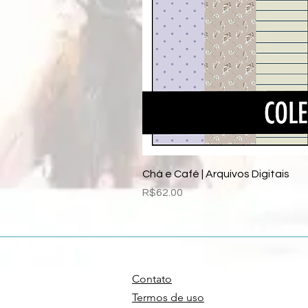
Chá e Café | Arquivos Digitais
Price
R$62.00
Contato
Termos de uso