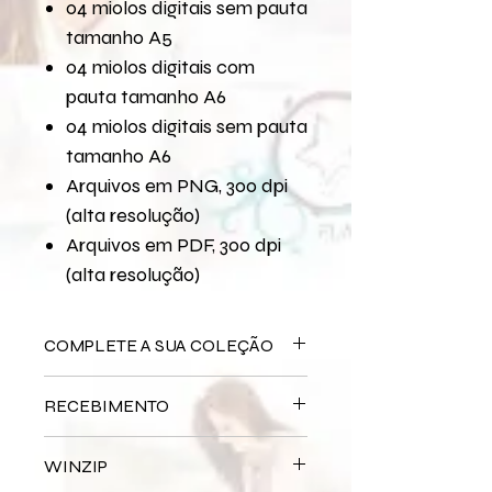
04 miolos digitais sem pauta
tamanho A5
04 miolos digitais com
pauta tamanho A6
04 miolos digitais sem pauta
tamanho A6
Arquivos em PNG, 300 dpi
(alta resolução)
Arquivos em PDF, 300 dpi
(alta resolução)
COMPLETE A SUA COLEÇÃO
Arquivo Digital
Sublime
RECEBIMENTO
Bloco Impresso
Sublime
Miolo Impresso
Sublime
Este produto é
DIGITAL
não há
Papel de Carta Digital
Sublime
WINZIP
entrega física.
Papel de Carta Impresso
Sublime